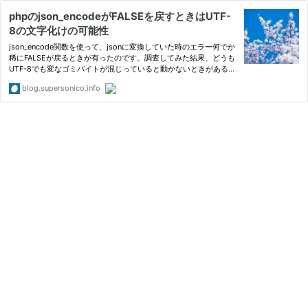
phpのjson_encodeがFALSEを戻すときはUTF-
8の文字化けの可能性
json_encode関数を使って、jsonに変換していた時のエラー何でか
稀にFALSEが戻るときが有ったのです。調査してみた結果、どうも
UTF-8でも変なゴミバイトが混じっていると動かないときがあるっ
ぽいですね。以下のように、mb_再度U...
blog.supersonico.info