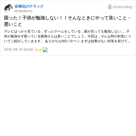
自律化のテラック
id:terakinc
困った！子供が勉強しない！！そんなときにやって良いこと・
悪いこと
テレビばっかり見ている，ずっとゲームをしている，親が言っても勉強しない……子
供が勉強せず困っている親御さんは多いことでしょう。今回は，そんな時の対策につ
いてご紹介していきます。 ありがちなNGパターン まずは効果がない対策を挙げてみ
ます。 1．塾に通わせる 「子供が勉強しないから塾に入れる」「塾に入れれば安…
2015-09-21 06:00