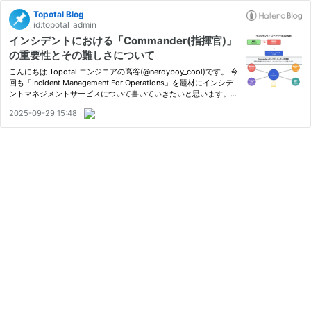
Topotal Blog
id:topotal_admin
インシデントにおける「Commander(指揮官)」
の重要性とその難しさについて
こんにちは Topotal エンジニアの高谷(@nerdyboy_cool)です。 今
回も「Incident Management For Operations」を題材にインシデ
ントマネジメントサービスについて書いていきたいと思います。
前回のおさらい 前回の記事ではインシデントマネジメントの起源
2025-09-29 15:48
に触れつつ、「Reactor」と「Responder」という重要なキーワー
ドに…