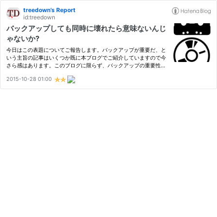
treedown’s Report
id:treedown
バックアップしても同時に壊れたら意味ないんじ
ゃないか?
今日はこの表題についてご報告します。バックアップが重要だ、と
いう主旨の記事はいくつか既に本ブログでご紹介していますので今
さら感はあります。このブログに限らず、バックアップの重要性を
説いた記事は世の中にあふれていますが、ここで疑問が出てくるよ
2015-10-28 01:00
うです。「バックアップを用意していても、マスタとバックアッ…