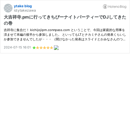
ytake blog
id:ytakezawa
大吉祥寺.pmに行ってきちぴーナイトパーティーでDJしてきた
の巻
吉祥寺に集合だ！ kichijojipm.connpass.com ということで、今回は家庭的な用事を
済ませて本編の後半から参加しました。 といってもLTとナカミチさんの発表くらいし
か参加できませんでしたが・・・ （聞けなかった発表はスライドとかみなさんのつぶ
やき等を後で追います） LT LTはみなさんとても良かった！ いくつかは機会…
2024-07-15 16:01