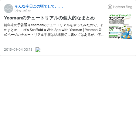
そんな今日この頃でして、、、
id:blue1st
Yeomanのチュートリアルの個人的なまとめ
前年末の予告通りYeomanのチュートリアルをやってみたので、そ
のまとめ。 Let's Scaffold a Web App with Yeoman | Yeoman 公
式ページのチュートリアル手順は結構親切に書いてはあるが、何点
か引っかかるところがあったのでその辺も。 ちなみに今回やって
みた際の各バージョン↓ version yo 1.3.3 grunt-cli 0.1.13 bower
1…
2015-01-04 03:18