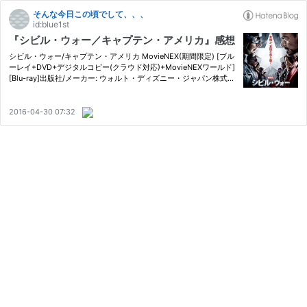
そんな今日この頃でして、、、
id:blue1st
『シビル・ウォー／キャプテン・アメリカ』感想
シビル・ウォー/キャプテン・アメリカ MovieNEX(期間限定) [ブル
ーレイ+DVD+デジタルコピー(クラウド対応)+MovieNEXワールド]
[Blu-ray]出版社/メーカー: ウォルト・ディズニー・ジャパン株式会
社発売日: 2018/04/04メディア: Blu-rayこの商品を含むブログ (30
件) を見る いやぁ、マーベル強い。 テーマとしては近いところ…
2016-04-30 07:32