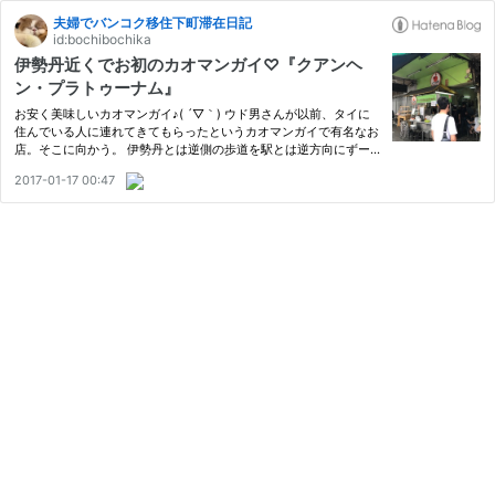
夫婦でバンコク移住下町滞在日記
id:bochibochika
伊勢丹近くでお初のカオマンガイ♡『クアンヘ
ン・プラトゥーナム』
お安く美味しいカオマンガイ♪( ´▽｀) ウド男さんが以前、タイに
住んでいる人に連れてきてもらったというカオマンガイで有名なお
店。そこに向かう。 伊勢丹とは逆側の歩道を駅とは逆方向にずー
ーっと歩いていくと飲食店の並びがある。あっここかな？と視線の
2017-01-17 00:47
先にはずらりと長蛇の列∑(ﾟДﾟ) 並んでられへんし今回は見送り＿|
…