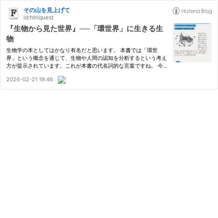
その山を見上げて
id:htnquest
『生物から見た世界』──「環世界」に生きる生
物
生物学の本としてはかなり有名だと思います。 本書では「環世
界」という概念を通じて、生物や人間の認知を分析するという考え
方が提示されています。これが本書の代名詞的な言葉ですね。 今
回は『生物から見た世界』を読んで、目に留まった要素を整理して
2026-02-21 19:46
みます。 書籍情報 『生物から見た世界』 著者 ユクスキュル,クリ
サ…