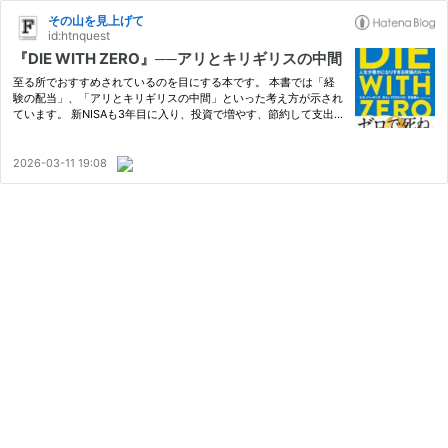
その山を見上げて
id:htnquest
『DIE WITH ZERO』──アリとキリギリスの中間
至る所でおすすめされているのを目にする本です。 本書では「経
験の配当」、「アリとキリギリスの中間」といった考え方が示され
ています。 新NISAも3年目に入り、投資で増やす、節約して支出を
減らすといったことにばかり気が回る人も多いと思いますが、「適
切にお金を使うことの大切さ」も意識して意識していきたいと思
い…
2026-03-11 19:08