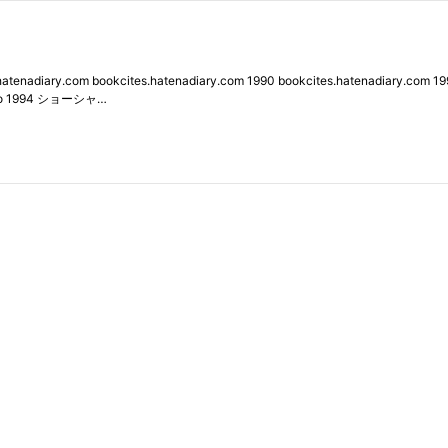
nadiary.com bookcites.hatenadiary.com 1990 bookcites.hatenadiary.
deo 1994 ショーシャ…