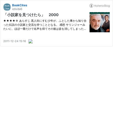
BookCites
id:kibi6
「小説家を見つけたら」 2000
★★★★☆ あらすじ 黒人街にすむ少年が、ふとした事から知り合
った伝説の小説家と交流を持つこととなる。 感想 サリンジャーみ
たいに、ほぼ一冊だけで名声を得てその後は姿を消してしまった小
説家には、その実績とその謎めいた暮らしぶりにとても興味がそそ
られる。もしかしたらあまりにも評価されすぎてプレッシャーで次
作が…
2011-12-24 15:16