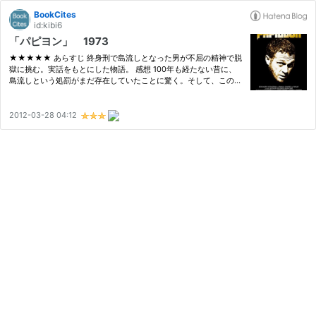
BookCites
id:kibi6
「パピヨン」 1973
★★★★★ あらすじ 終身刑で島流しとなった男が不屈の精神で脱
獄に挑む。実話をもとにした物語。 感想 100年も経たない昔に、
島流しという処罰がまだ存在していたことに驚く。そして、この話
が実話に基づいていることにも驚く。 数多の困難にもめげず島か
ら脱出し、色々な人々に出会い、という冒険物語にわくわくする。
特に、…
2012-03-28 04:12