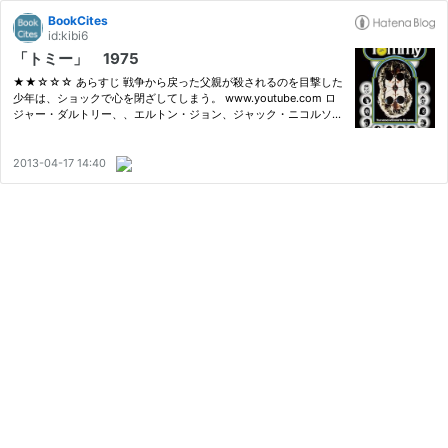
BookCites
id:kibi6
「トミー」 1975
★★☆☆☆ あらすじ 戦争から戻った父親が殺されるのを目撃した
少年は、ショックで心を閉ざしてしまう。 www.youtube.com ロ
ジャー・ダルトリー、、エルトン・ジョン、ジャック・ニコルソン
ら出演。ザ・フーのロック・オペラ・アルバム「トミー」を映像化
したミュージカル映画。111分。 感想 ロックオペラということで、
全編歌…
2013-04-17 14:40