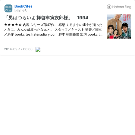
BookCites
id:kibi6
「男はつらいよ 拝啓車寅次郎様」 1994
★★★★☆ 内容 シリーズ第47作。 感想 くるまやの連中が揃った
ときに、みんな歳取ったなぁと。 スタッフ／キャスト 監督／脚本
／原作 bookcites.hatenadiary.com 脚本 朝間義隆 出演 bookcite
s.hatenadiary.com bookcites.hatenadiary.co 牧瀬里穂／かたせ
梨乃／倍賞千恵子／下條正巳／三崎千恵子／前田吟／太宰久雄／佐
藤蛾…
2014-09-17 00:00