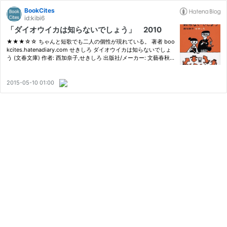
BookCites
id:kibi6
「ダイオウイカは知らないでしょう」 2010
★★★☆☆ ちゃんと短歌でも二人の個性が現れている。 著者 boo
kcites.hatenadiary.com せきしろ ダイオウイカは知らないでしょ
う (文春文庫) 作者: 西加奈子,せきしろ 出版社/メーカー: 文藝春秋
発売日: 2015/02/06 メディア: 文庫 この商品を含むブログ (4件) を
見る bookcites.hatenadiary.com bookcites.hatenadiary.com
2015-05-10 01:00