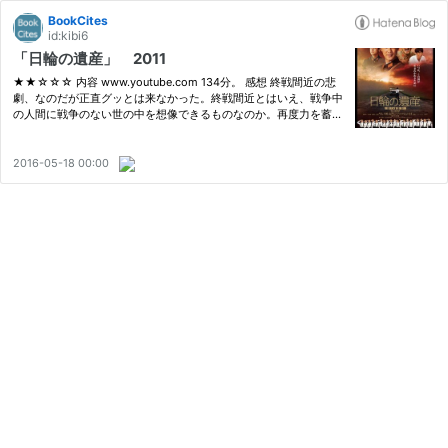
BookCites
id:kibi6
「日輪の遺産」 2011
★★☆☆☆ 内容 www.youtube.com 134分。 感想 終戦間近の悲
劇、なのだが正直グッとは来なかった。終戦間近とはいえ、戦争中
の人間に戦争のない世の中を想像できるものなのか。再度力を蓄え
て次こそ戦争で勝とうとしか考えられないような気がする。 女学
生らを助けようとしたのに死んでしまったことが悲劇なのだろう
が、ただの…
2016-05-18 00:00