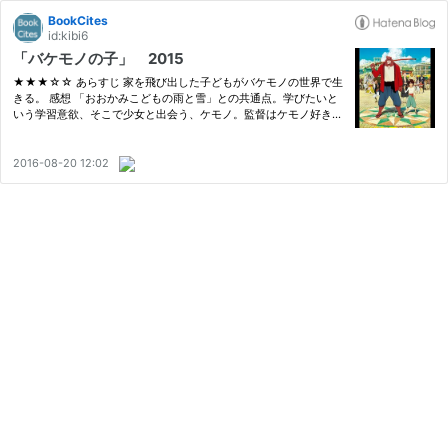
BookCites
id:kibi6
「バケモノの子」 2015
★★★☆☆ あらすじ 家を飛び出した子どもがバケモノの世界で生
きる。 感想 「おおかみこどもの雨と雪」との共通点。学びたいと
いう学習意欲、そこで少女と出会う、ケモノ。監督はケモノ好きな
んだろうか。 bookcites.hatenadiary.com 序盤の師匠と弟子の様
子を描いたあたりは面白かった。強さを求めて各地を旅するところ
とか…
2016-08-20 12:02