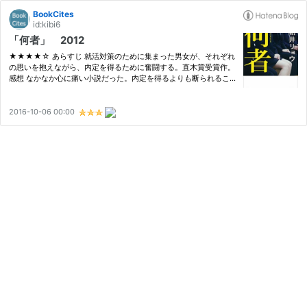
BookCites
id:kibi6
「何者」 2012
★★★★☆ あらすじ 就活対策のために集まった男女が、それぞれ
の思いを抱えながら、内定を得るために奮闘する。直木賞受賞作。
感想 なかなか心に痛い小説だった。内定を得るよりも断られるこ
との方が多いという、人生でほとんど経験することのない経験をし
ながらも、それでもそう簡単に止めることはできない就活。なかな
か内…
2016-10-06 00:00