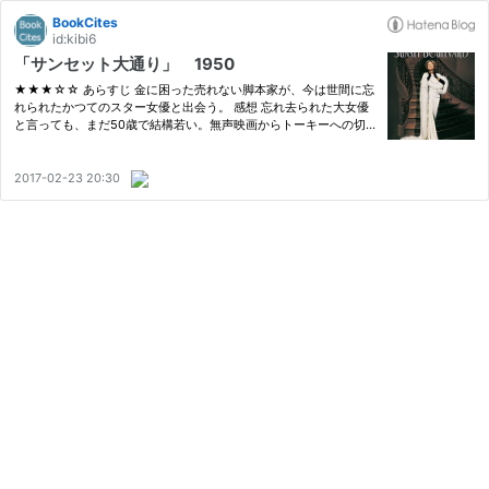
BookCites
id:kibi6
「サンセット大通り」 1950
★★★☆☆ あらすじ 金に困った売れない脚本家が、今は世間に忘
れられたかつてのスター女優と出会う。 感想 忘れ去られた大女優
と言っても、まだ50歳で結構若い。無声映画からトーキーへの切
り替わりで消えていった女優ということなのだろうか。しかしいつ
の時代も昔は良かったと言う人は必ずいるものだ。 かつての名声
時代で…
2017-02-23 20:30