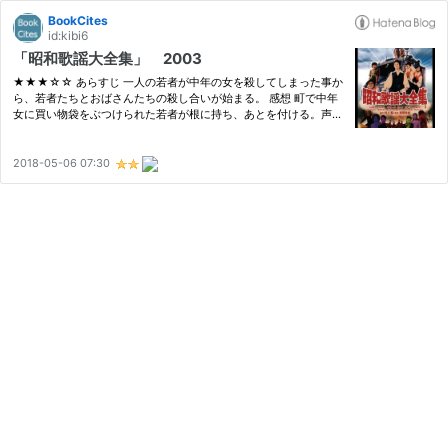
BookCites
id:kibi6
「昭和歌謡大全集」 2003
★★★☆☆ あらすじ 一人の若者が中年の女を殺してしまった事か
ら、若者たちとおばさんたちの殺し合いが始まる。 感想 町で中年
女に買い物袋をぶつけられた若者が根に持ち、あとを付ける。声を
かけ、口論になり喉を切り裂く。夢落ちっぽい映像で、きっとこれ
は想像なんだろうなと思っていたのに、そのまま物語は続いてい
く。 …
2018-05-06 07:30