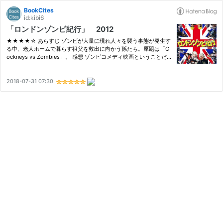
BookCites
id:kibi6
「ロンドンゾンビ紀行」 2012
★★★★☆ あらすじ ゾンビが大量に現れ人々を襲う事態が発生す
る中、老人ホームで暮らす祖父を救出に向かう孫たち。原題は「C
ockneys vs Zombies」。 感想 ゾンビコメディ映画ということだ
が、頭を吹っ飛ばしたりバラバラになった肉片が散らばったりと、
表現自体は普通のゾンビ映画と同じでかなりグロテスクだ。そして
コメデ…
2018-07-31 07:30