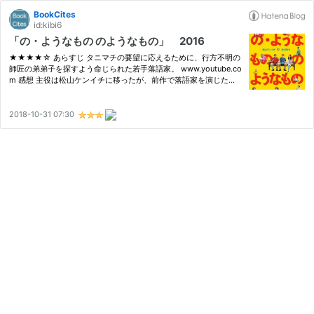
BookCites
id:kibi6
「の・ようなもの のようなもの」 2016
★★★★☆ あらすじ タニマチの要望に応えるために、行方不明の
師匠の弟弟子を探すよう命じられた若手落語家。 www.youtube.co
m 感想 主役は松山ケンイチに移ったが、前作で落語家を演じた役
者陣が、35年の時を経て再び出演している。尾藤イサオやでんで
んといった、老けはしたが変わらないメンバーの中で、伊藤克信の
変わりよ…
2018-10-31 07:30