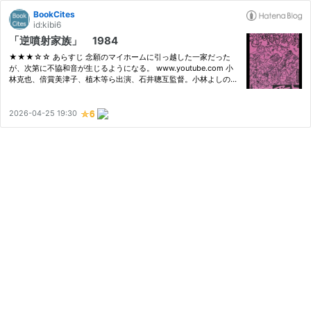
BookCites
id:kibi6
「逆噴射家族」 1984
★★★☆☆ あらすじ 念願のマイホームに引っ越した一家だった
が、次第に不協和音が生じるようになる。 www.youtube.com 小
林克也、倍賞美津子、植木等ら出演、石井聰互監督。小林よしのり
原案・脚本。106分。 感想 念願のマイホームを手に入れ、張り切
る男が主人公だ。どこか様子のおかしい家族もこれで良くなるだろ
うとホッと…
2026-04-25 19:30