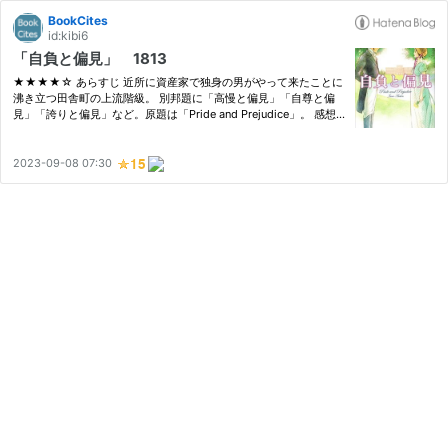
BookCites
id:kibi6
「自負と偏見」 1813
★★★★☆ あらすじ 近所に資産家で独身の男がやって来たことに
沸き立つ田舎町の上流階級。 別邦題に「高慢と偏見」「自尊と偏
見」「誇りと偏見」など。原題は「Pride and Prejudice」。 感想
田舎町の上流階級に属する一家の5人姉妹の次女が主人公だ。彼女
ら姉妹の恋愛模様が描かれていく。ただし時代的にそれは単なる個
人の…
2023-09-08 07:30