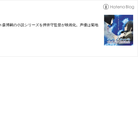
om 森博嗣の小説シリーズを押井守監督が映画化。声優は菊地