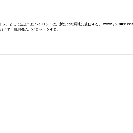
」として生まれたパイロットは、新たな転属地に赴任する。 www.youtube.c
く戦争で、戦闘機のパイロットをする…