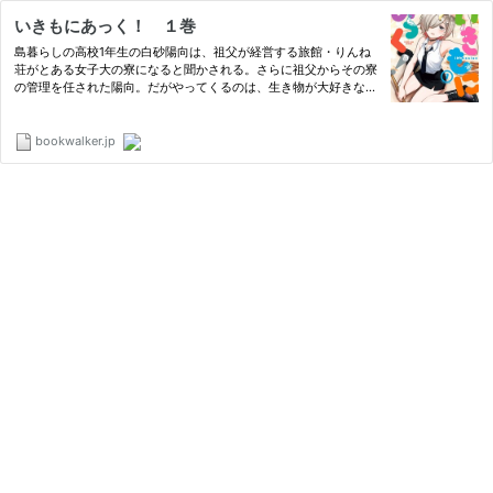
いきもにあっく！ １巻
島暮らしの高校1年生の白砂陽向は、祖父が経営する旅館・りんね
荘がとある女子大の寮になると聞かされる。さらに祖父からその寮
の管理を任された陽向。だがやってくるのは、生き物が大好きな変
人ばかりで…！？新感覚マニアック“生き物”コメディ！
bookwalker.jp