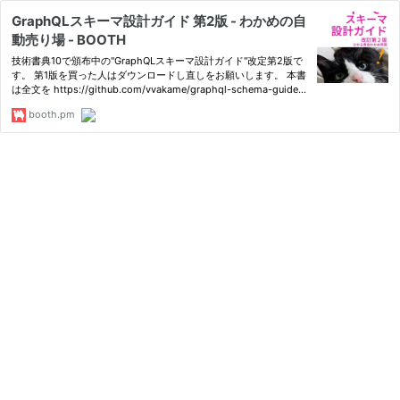
GraphQLスキーマ設計ガイド 第2版 - わかめの自
動売り場 - BOOTH
技術書典10で頒布中の"GraphQLスキーマ設計ガイド"改定第2版で
す。 第1版を買った人はダウンロードし直しをお願いします。 本書
は全文を https://github.com/vvakame/graphql-schema-guide
で公開しており、自分でPDFをビルドするのが面倒じゃない人はこ
booth.pm
ちらを利用するとよいでしょう。 本書の宣伝(第1版時点) https://bl
o…