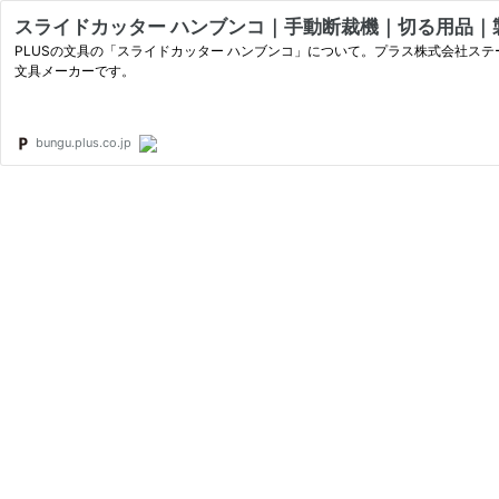
スライドカッター ハンブンコ｜手動断裁機｜切る用品｜製品
PLUSの文具の「スライドカッター ハンブンコ」について。プラス株式会社ス
文具メーカーです。
bungu.plus.co.jp