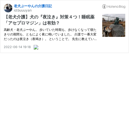
老犬ぶーやんの介護日記
id:buuuyan
【老犬介護】犬の『夜泣き』対策４つ！睡眠薬
「アセプロマジン」は有効？
高齢犬・老犬ぶーやん。 歩いていた時期も、歩けなくなって寝た
きりの期間も、ともによく夜に鳴いていました。 介護で一番大変
だったのは夜泣き（夜鳴き）。 ということで。 先生に教えていた
だいた『夜泣き対策４つ』と、実際にぶーやんに試した『検証の結
2022-06-14 19:18
果』です。 目次 老犬夜泣き対策①：昼に運動する 老犬夜泣き対策
②…