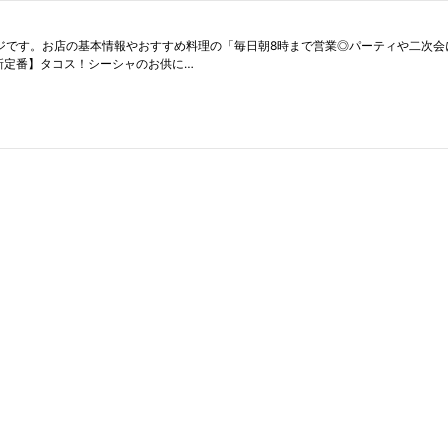
通りのホームページです。お店の基本情報やおすすめ料理の「毎日朝8時まで営業◎パーティ
【新定番】タコス！シーシャのお供に…