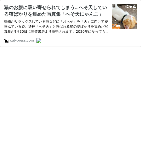
猫のお腹に吸い寄せられてしまう…へそ天してい
る猫ばかりを集めた写真集「へそ天にゃんこ」
動物がリラックスしている時などに「おへそ」を「天」に向けて寝
転んでいる姿、通称「へそ天」と呼ばれる猫の姿ばかりを集めた写
真集が1月30日に三笠書房より発売されます。2020年になっても
衰える気配のない猫ブーム。しかし、一口に「猫が好き！」と言っ
cat-press.com
ても、猫のどこに特別な魅力を感じるのかは人それぞれで、その嗜
好…