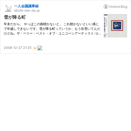
一人会議議事録
id:chi-ron-nu-p
雪が降る町
年末だから、 やっぱこの曲聴かないと。 これ聴かないといい感じ
で年越しできないです。雪が降る町っていうか、もう吹雪いてんだ
けどね。ザ・ベリー・ベスト・オブ・ユニコーンアーティスト: UN
ICORN出版社/メーカー: ソニーレコード発売日: 1993/11/26メディ
ア: CD購入: 6人 クリック: 114回この商品を含むブログ (252件)…
2008-12-27 21:25