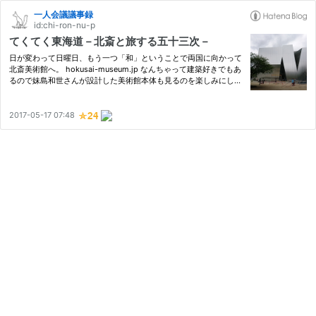
一人会議議事録
id:chi-ron-nu-p
てくてく東海道－北斎と旅する五十三次－
日が変わって日曜日、もう一つ「和」ということで両国に向かって
北斎美術館へ。 hokusai-museum.jp なんちゃって建築好きでもあ
るので妹島和世さんが設計した美術館本体も見るのを楽しみにして
ました。結構限られたスペースにコンパクトに作られた建築なんだ
なーって思いました。地下に降りる螺旋階段がよかった。 4階の
展…
2017-05-17 07:48