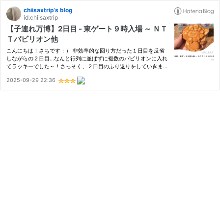
chiisaxtrip’s blog
id:chiisaxtrip
【子連れ万博】2日目 - 東ゲート９時入場 ～ ＮＴ
Ｔパビリオン他
こんにちは！さちです：） 非効率的な回り方だった１日目を反省
しながらの２日目…なんと行列に並ばずに複数のパビリオンに入れ
てラッキーでした～！さっそく、２日目のふり返りをしていきま
す！ 出発 → 東ゲート入場 ９時半 ポルトガルパビリオン入場 ９時
2025-09-29 22:36
５０分ごろ カタールパビリオン入場 １０時 アラブ首長国連邦パ
ビ…