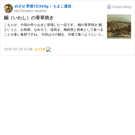
めざせ 野菜1日350g！ ちまこ通信
id:chimako-tsushin
鰯（いわし）の香草焼き
こちらが、今回の作りおきに登場した一品です。 鰯の香草焼き 鰯
というと、お刺身、なめろう、塩焼き、梅肉煮と和食として食べる
ことが多い食材ですね。 今回はその鰯を、洋風で食べようという
お料理です。 しっかりと火を通すので、作りおきにもってこいな
んです。 「香草焼き」というと、ハーブのブレンドが難しそうと
敬…
2015-07-20 21:38