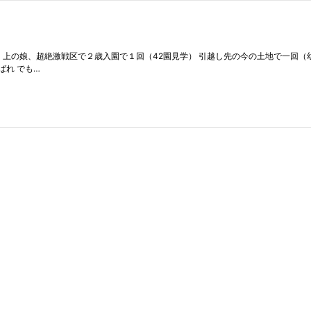
。 上の娘、超絶激戦区で２歳入園で１回（42園見学） 引越し先の今の土地で一回
れ でも…