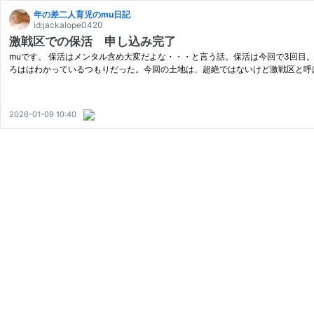
年の差二人育児のmu日記
id:jackalope0420
激戦区での保活 申し込み完了
muです。 保活はメンタル含め大変だよな・・・と言う話。保活は今回で3回目
ろははわかっているつもりだった。今回の土地は、超絶ではないけど激戦区と呼ば
2026-01-09 10:40