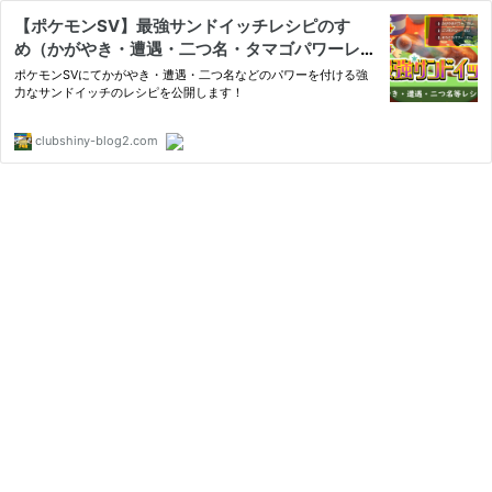
【ポケモンSV】最強サンドイッチレシピのすゝ
め（かがやき・遭遇・二つ名・タマゴパワーレシ
ピ一覧）
ポケモンSVにてかがやき・遭遇・二つ名などのパワーを付ける強
力なサンドイッチのレシピを公開します！
clubshiny-blog2.com