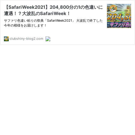
【SafariWeek2021】204,800分の1の色違いに
遭遇！？大波乱のSafariWeek！
サファリ色違い粘りの祭典「SafariWeek2021」 大波乱で終了した
今年の模様をお届けします！
clubshiny-blog2.com