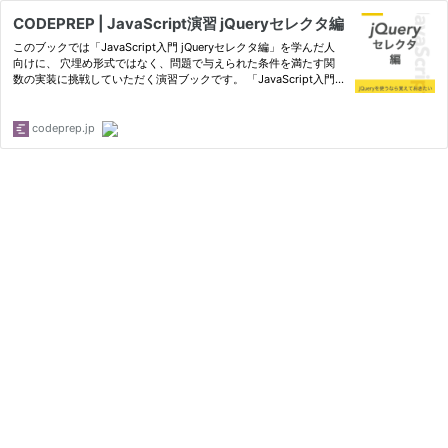
CODEPREP | JavaScript演習 jQueryセレクタ編
このブックでは「JavaScript入門 jQueryセレクタ編」を学んだ人
向けに、 穴埋め形式ではなく、問題で与えられた条件を満たす関
数の実装に挑戦していただく演習ブックです。 「JavaScript入門 j
Queryセレクタ編」で学んだ内容を実際に使いこなせるようになる
ことを目標としています。 (jQueryはv3.2.1を利用しています。)
codeprep.jp