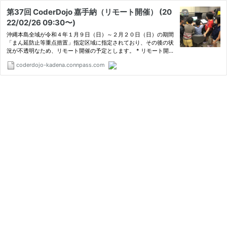
第37回 CoderDojo 嘉手納（リモート開催） (20
22/02/26 09:30〜)
沖縄本島全域が令和４年１月９日（日）～２月２０日（日）の期間
「まん延防止等重点措置」指定区域に指定されており、その後の状
況が不透明なため、リモート開催の予定とします。 * リモート開催
には、zoomを利用する予定です。当日までにアプリインストー
coderdojo-kadena.connpass.com
ル、サインアップの準備をお願いします。 * zoomの接続情報は…