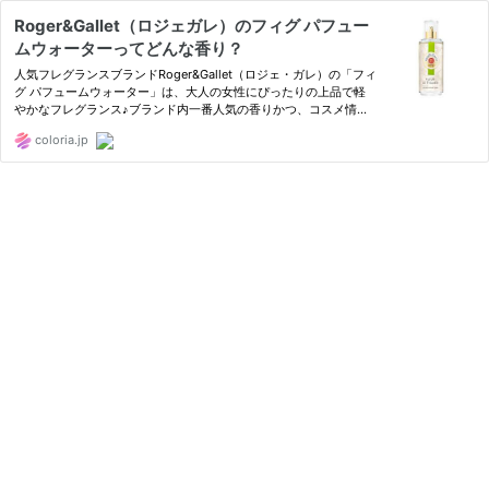
Roger&Gallet（ロジェガレ）のフィグ パフュー
ムウォーターってどんな香り？
人気フレグランスブランドRoger&Gallet（ロジェ・ガレ）の「フィ
グ パフュームウォーター」は、大人の女性にぴったりの上品で軽
やかなフレグランス♪ブランド内一番人気の香りかつ、コスメ情報
サイトなどでの口コミも高評価です。今回は、そんなロジェガレ
coloria.jp
「フィグ」の魅力をお届け！お得な情報も紹介します♪