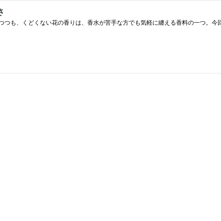
さ
つつも、くどくない花の香りは、香水が苦手な方でも気軽に纏える香料の一つ。今回