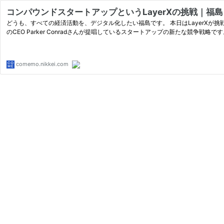
コンパウンドスタートアップというLayerXの挑戦｜福島良典 
どうも、すべての経済活動を、デジタル化したい福島です。 本日はLayerXが挑戦するコンパウンドスタートアップについて解説したいと思います。 コンパウンドスタートアップとは、Ripplingという米国のスタートアップ
のCEO Parker Conradさんが提唱しているスタートアップの新たな競争戦略です。P
comemo.nikkei.com