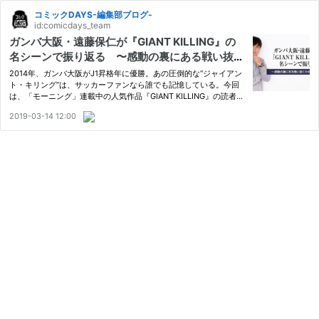
コミックDAYS-編集部ブログ-
id:comicdays_team
ガンバ大阪・遠藤保仁が『GIANT KILLING』の
名シーンで振り返る 〜感動の裏にある戦い抜く
ためのメンタル〜【2】
2014年、ガンバ大阪がJ1昇格年に優勝。あの圧倒的な“ジャイアン
ト・キリング”は、サッカーファンなら誰でも記憶している。今回
は、「モーニング」連載中の人気作品『GIANT KILLING』の読者で
もあり、現役サッカー選手、ガンバ大阪の遠藤保仁が登場。ジャイ
2019-03-14 12:00
キリの名シーンを振り返りながら、プロとして戦い抜くためのメン
タ…