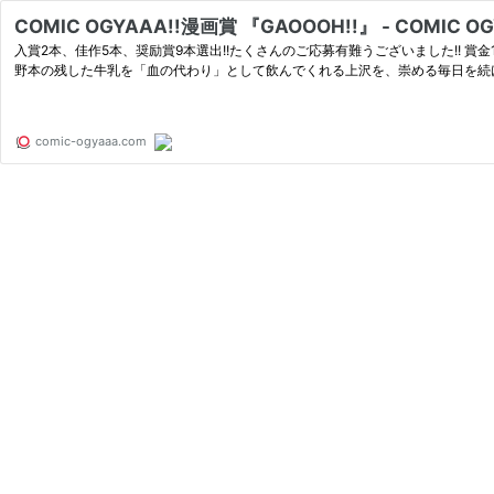
COMIC OGYAAA!!漫画賞 『GAOOOH!!』 - COMIC O
入賞2本、佳作5本、奨励賞9本選出!!たくさんのご応募有難うございました!! 
野本の残した牛乳を「血の代わり」として飲んでくれる上沢を、崇める毎日を続
comic-ogyaaa.com