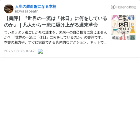
人生の羅針盤になる本棚
id:wasabeafn
【書評】『世界の一流は「休日」に何をしている
のか』｜凡人から一流に駆け上がる週末革命
ついダラダラ過ごしがちな週末を、未来への自己投資に変えません
か？ 『世界の一流は「休日」に何をしているのか』の書評です。
本書の魅力や、すぐに実践できる具体的なアクション、ネットでの
口コミ・評判をまとめました。 週末の過ごし方で、ライバルに差
2025-08-26 10:42
をつけたいビジネスパーソン必見です。