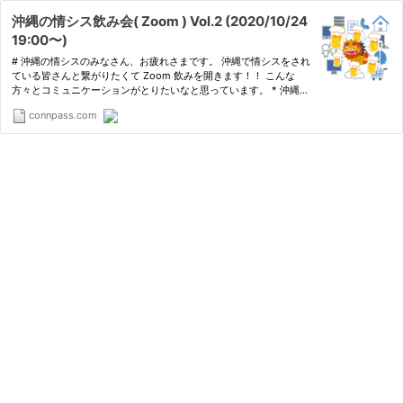
沖縄の情シス飲み会( Zoom ) Vol.2 (2020/10/24
19:00〜)
# 沖縄の情シスのみなさん、お疲れさまです。 沖縄で情シスをされ
ている皆さんと繋がりたくて Zoom 飲みを開きます！！ こんな
方々とコミュニケーションがとりたいなと思っています。 * 沖縄で
情シス業務を担当している方 * 情シスという名前じゃないけど、 I
connpass.com
T に詳しくて社内システムの導入や管理を任されている方…