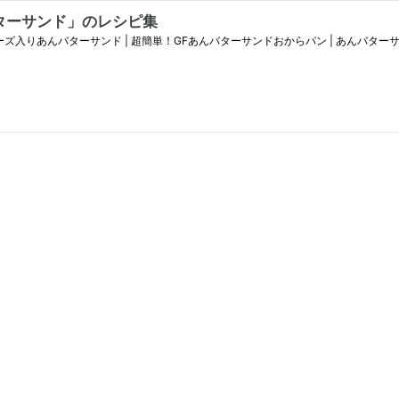
ターサンド」のレシピ集
ーズ入りあんバターサンド | 超簡単！GFあんバターサンドおからパン | あんバターサ