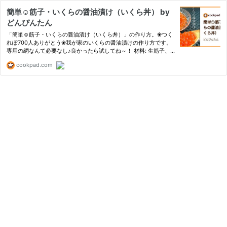
簡単☺筋子・いくらの醤油漬け（いくら丼） by
どんぴんたん
「簡単☺筋子・いくらの醤油漬け（いくら丼）」の作り方。❀つく
れぽ700人ありがとう❀我が家のいくらの醤油漬けの作り方です。
専用の網なんて必要なし♪良かったら試してね～！ 材料: 生筋子、
した処理、塩
cookpad.com